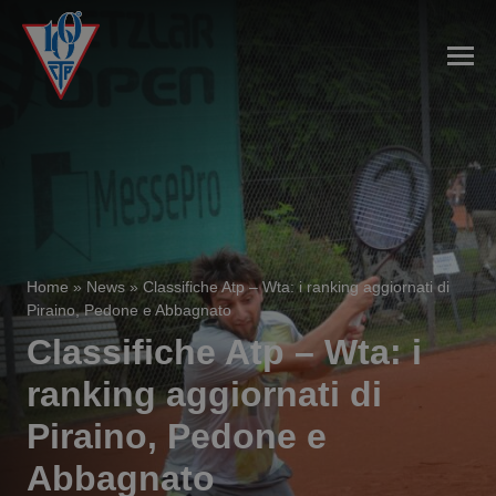
Home
»
News
»
Classifiche Atp – Wta: i ranking aggiornati di
Piraino, Pedone e Abbagnato
Classifiche Atp – Wta: i
ranking aggiornati di
Piraino, Pedone e
Abbagnato