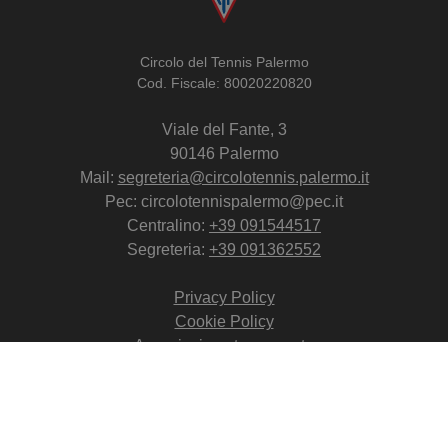
Circolo del Tennis Palermo
Cod. Fiscale: 80020220820
Viale del Fante, 3
90146 Palermo
Mail:
segreteria@circolotennis.palermo.it
Pec: circolotennispalermo@pec.it
Centralino:
+39 091544517
Segreteria:
+39 091362552
Privacy Policy
Cookie Policy
Associazione trasparente