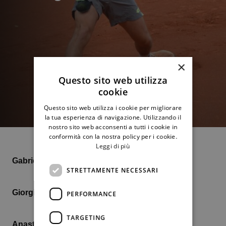
×
Questo sito web utilizza
cookie
Questo sito web utilizza i cookie per migliorare
la tua esperienza di navigazione. Utilizzando il
nostro sito web acconsenti a tutti i cookie in
conformità con la nostra policy per i cookie.
Leggi di più
Gabriele Piraino
numero 345 Atp
STRETTAMENTE NECESSARI
Giorgia Pedone
numero 249 Wta
PERFORMANCE
TARGETING
Anastasia Abbagnato
numero 432 Wta