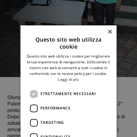
×
Questo sito web utilizza
cookie
Questo sito web utilizza i cookie per migliorare
la tua esperienza di navigazione. Utilizzando il
nostro sito web acconsenti a tutti i cookie in
conformità con la nostra policy per i cookie.
Leggi di più
STRETTAMENTE NECESSARI
Sfuma il titolo per la formazione Ladies 70 del Ct
Palermo che a Roseto degli Abruzzi si classifica al 2°
PERFORMANCE
posto.
Dopo i successi di venerdì contro Tc Nave Brescia e di
TARGETING
sabato contro la compagine di casa, quest’oggi è
arrivata una sconfitta al cospetto delle forti giocatrici
piemontesi del Tennis Rivoli 2000.
FUNZIONALITÀ