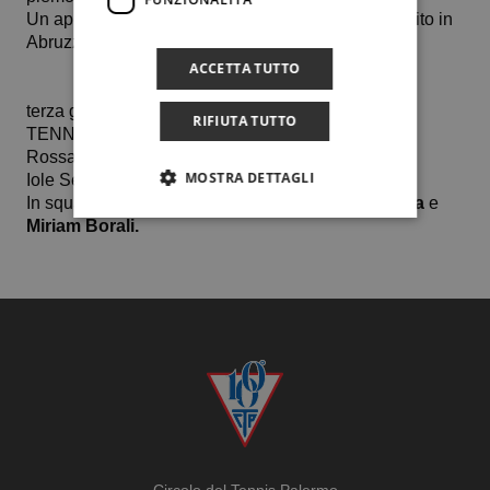
Un applauso alle ladies 70 per il 2° posto conseguito in
Abruzzo.
ACCETTA TUTTO
terza giornata
RIFIUTA TUTTO
TENNIS RIVOLI – CT PALERMO 2-0
Rossana Iaccarino b.
Marcella Marzetti
6-2 6-0
MOSTRA DETTAGLI
Iole Servidori b.
Paola Brizzi
6-4 3-6 11-9
In squadra per il Ct Palermo anche
Lidia De Nicola
e
Miriam Borali.