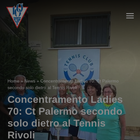
Home
»
News
»
Concentramento Ladies 70: Ct Palermo
secondo solo dietro al Tennis Rivoli
Concentramento Ladies
70: Ct Palermo secondo
solo dietro al Tennis
Rivoli