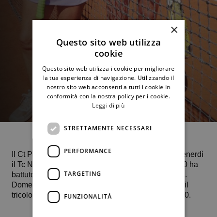
×
Questo sito web utilizza
cookie
Questo sito web utilizza i cookie per migliorare
la tua esperienza di navigazione. Utilizzando il
nostro sito web acconsenti a tutti i cookie in
conformità con la nostra policy per i cookie.
Leggi di più
STRETTAMENTE NECESSARI
PERFORMANCE
Il Ct Palermo concede il bis. Dopo aver sconfitto venerdì
il Tc Nave Brescia, quest’oggi la squadra Ladies 70 ha
TARGETING
battuto la compagine di casa del Tc Roseto per 2-1.
Domenica 18 giugno alle ore 10 gara decisiva per il
tricolore contro le piemontesi del Tennis Rivoli 2000.
FUNZIONALITÀ