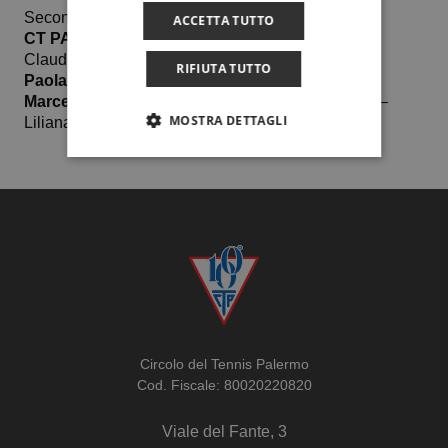
Seconda giornata
ACCETTA TUTTO
CT PALERMO – TC ROSETO 2-1
Claudia Guidi b.
Marcella Marzetti
6-1 6-1
RIFIUTA TUTTO
Paola Brizzi
b. Nadea Belluzzi 6-1 4-6 11-9
Marcella Marzetti – Paola Brizzi
b. Claudia Guidi –
MOSTRA DETTAGLI
Liliana Toscani 6-1 7-5
Circolo del Tennis Palermo
Cod. Fiscale: 80020220820
Viale del Fante, 3