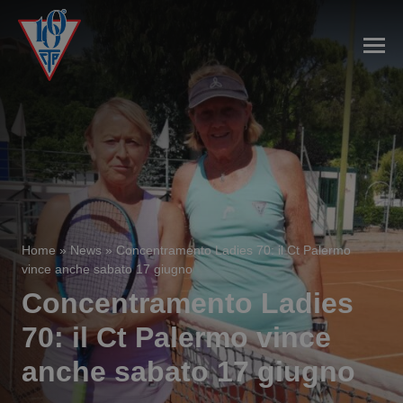
Home
»
News
»
Concentramento Ladies 70: il Ct Palermo
vince anche sabato 17 giugno
Concentramento Ladies
70: il Ct Palermo vince
anche sabato 17 giugno