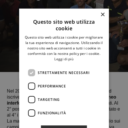
×
Questo sito web utilizza
cookie
Questo sito web utilizza i cookie per migliorare
la tua esperienza di navigazione. Utilizzando il
nostro sito web acconsenti a tutti i cookie in
conformità con la nostra policy per i cookie.
Leggi di più
STRETTAMENTE NECESSARI
PERFORMANCE
Nel 2022 il successo dei Carabinieri, quest’anno ad
iscrivere il proprio nome nell’albo d’oro del “
3° Torneo
TARGETING
interforze “Paolo Borsellino
” sono stati i Magistrati. Al
2° posto la Guardia di Finanza, al 3° la Polizia di Stato e
FUNZIONALITÀ
al 4° i Carabinieri.
La manifestazione è andata in scena dal 4 al 6 luglio sui
campi del Circolo. Perfetta la macchina organizzativa