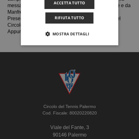
ACCETTA TUTTO
messa a punto dalla nostra socia
Paola Di Simon
e e da
Manfredi Borsellino.
RIFIUTA TUTTO
Presente alla premiazione il deputato segretario del
Circolo
Pilo Maniscalco
.
Appuntamento al 2024.
MOSTRA DETTAGLI
Circolo del Tennis Palermo
Cod. Fiscale: 80020220820
Viale del Fante, 3
90146 Palermo