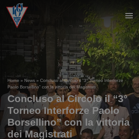
Home
»
News
»
Concluso al Circolo il “3° Torneo Interforze
Paolo Borsellino” con la vittoria dei Magistrati
Concluso al Circolo il “3°
Torneo Interforze Paolo
Borsellino” con la vittoria
dei Magistrati