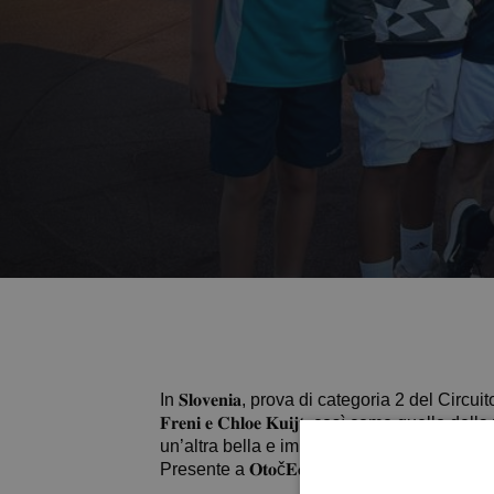
In 𝐒𝐥𝐨𝐯𝐞𝐧𝐢𝐚, prova di categoria 2 del Circui
𝐅𝐫𝐞𝐧𝐢 𝐞 𝐂𝐡𝐥𝐨𝐞 𝐊𝐮𝐢𝐣𝐭, così come q
un’altra bella e importante esperienza all’este
Presente a 𝐎𝐭𝐨č𝐄𝐜 il maestro 𝐂𝐥𝐚𝐮𝐝𝐢𝐨 𝐃𝐢 𝐌𝐚𝐫