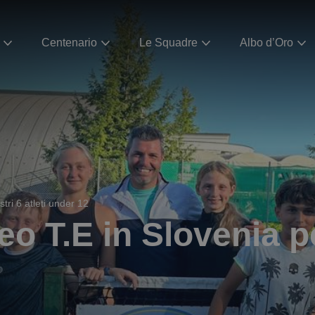
Centenario
Le Squadre
Albo d’Oro
stri 6 atleti under 12
eo T.E in Slovenia pe