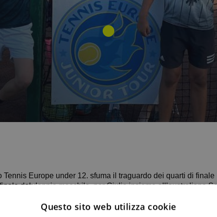
to Tennis Europe under 12. sfuma il traguardo dei quarti di finale in singola
uello della finale del doppio maschile, per Giulio insieme all’australi
ro per tutti i nostri atleti nati tra il 2012 e il 2013.
Questo sito web utilizza cookie
𝐭𝐢𝐧𝐨.