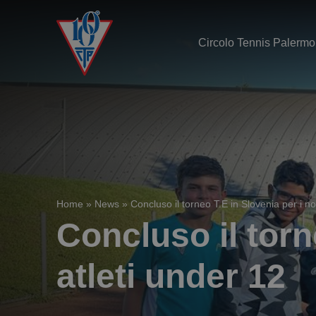
Circolo Tennis Palermo
Home
»
News
»
Concluso il torneo T.E in Slovenia per i no
Concluso il torn
atleti under 12