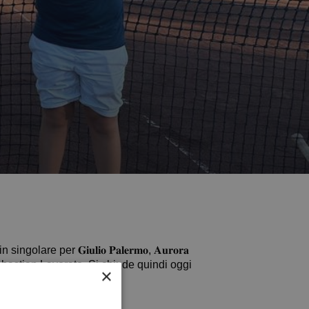
re per 𝐆𝐢𝐮𝐥𝐢𝐨 𝐏𝐚𝐥𝐞𝐫𝐦𝐨, 𝐀𝐮𝐫𝐨𝐫𝐚
ano Sebastian Lavorato. Si chiude quindi oggi
×