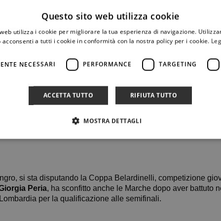
Questo sito web utilizza cookie
web utilizza i cookie per migliorare la tua esperienza di navigazione. Utilizza
 acconsenti a tutti i cookie in conformità con la nostra policy per i cookie.
Leg
ENTE NECESSARI
PERFORMANCE
TARGETING
ACCETTA TUTTO
RIFIUTA TUTTO
MOSTRA DETTAGLI
gro, si sta disputando la Coppa Belardinelli, competizione giovan
Giorgia Peria
, ha sconfitto anche le Marche dopo aver battuto ne
Lombardia per la qualificazione alle semifinali.