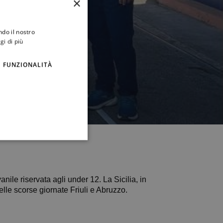
×
ndo il nostro
gi di più
FUNZIONALITÀ
ile riservata agli under 12. La Sicilia, in
lle scorse giornate Friuli e Abruzzo.