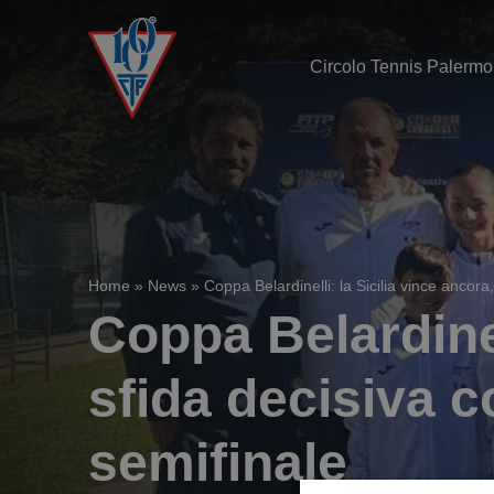
Circolo Tennis Palermo
Home
»
News
»
Coppa Belardinelli: la Sicilia vince ancor
Coppa Belardinel
sfida decisiva 
semifinale