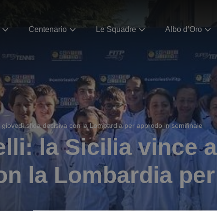
Centenario
Le Squadre
Albo d’Oro
a, giovedì sfida decisiva con la Lombardia per approdo in semifinale
li: la Sicilia vince 
con la Lombardia per