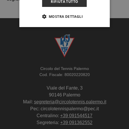
RIFIUTA TUTTO
MOSTRA DETTAGLI
Circolo del Tennis Palermo
Cod. Fiscale: 80020220820
Viale del Fante, 3
90146 Palermo
Mail:
segreteria@circolotennis.palermo.it
Pec: circolotennispalermo@pec.it
Centralino:
+39 091544517
Segreteria:
+39 091362552