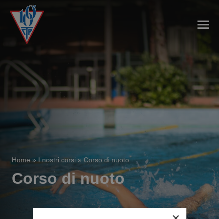
Home
»
I nostri corsi
»
Corso di nuoto
Corso di nuoto
×