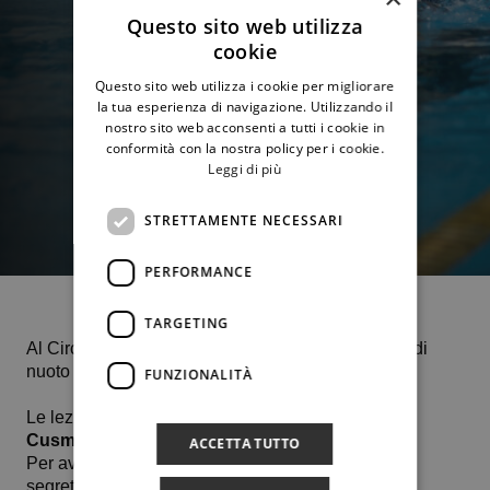
Questo sito web utilizza
cookie
Questo sito web utilizza i cookie per migliorare
la tua esperienza di navigazione. Utilizzando il
nostro sito web acconsenti a tutti i cookie in
conformità con la nostra policy per i cookie.
Leggi di più
STRETTAMENTE NECESSARI
PERFORMANCE
TARGETING
Al Circolo del Tennis è possibile iscriversi ai corsi di
nuoto
riservati a soci e familiari
FUNZIONALITÀ
Le lezioni saranno svolte dagli istruttori
Angela
Cusmano e Gualtiero Guerrieri
.
ACCETTA TUTTO
Per avere maggiori informazioni, rivolgersi alla
segreteria.