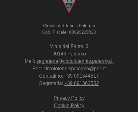
Circolo del Tennis Palermo
Cod. Fiscale: 80020220820
Viale del Fante, 3
90146 Palermo
Mail:
segreteria@circolotennis.palermo.it
Pec: circolotennispalermo@pec.it
Centralino:
+39 091544517
Segreteria:
+39 091362552
Privacy Policy
Cookie Policy
Associazione trasparente