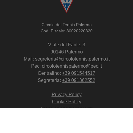
Circolo del Tennis Palermo
Cod. Fiscale: 80020220820
Viale del Fante, 3
90146 Palermo
Mail:
segreteria@circolotennis.palermo.it
Pec: circolotennispalermo@pec.it
Centralino:
+39 091544517
Segreteria:
+39 091362552
Privacy Policy
Cookie Policy
Associazione trasparente