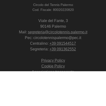
Circolo del Tennis Palermo
Cod. Fiscale: 80020220820
Viale del Fante, 3
90146 Palermo
Mail:
segreteria@circolotennis.palermo.it
Pec: circolotennispalermo@pec.it
Centralino:
+39 091544517
Segreteria:
+39 091362552
Privacy Policy
Cookie Policy
Associazione trasparente