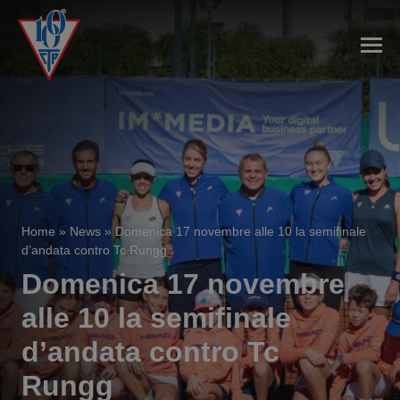
Home
»
News
»
Domenica 17 novembre alle 10 la semifinale
d’andata contro Tc Rungg
Domenica 17 novembre
alle 10 la semifinale
d’andata contro Tc
Rungg