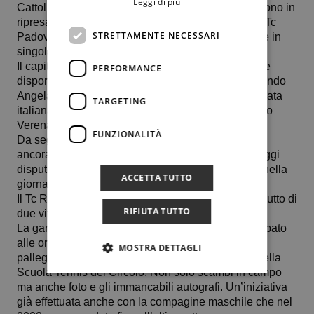
Leggi di più
Cattolica all’Accademia di Galimberti, e Fetecau sono in
ripresa dopo che domenica 10 novembre contro il Tc
STRETTAMENTE NECESSARI
Padova sono state costrette al ritiro rispettivamente in
singolare e nel doppio.
Il capitano del team altoatesino invece potrà invece
PERFORMANCE
disporre della spagnola 25enne numero 240 al mondo
Angela Maria Fita Boluda, della tedesca naturalizzata
TARGETING
italiana Silvia Ambrosio e delle due atlete del vivaio
Verena Meliss e Lara Pfeifer.
FUNZIONALITÀ
Da segnalare che sia Pedone che Ambrosio sono
ancora in gara al 25.000 dollari di Solarino dove oggi
disputeranno i quarti di finale. La finale è prevista nella
ACCETTA TUTTO
giornata di domenica 17 novembre.
Il Tc Rungg nel suo girone ha totalizzato 10 punti frutto di
RIFIUTA TUTTO
due vittorie e quattro pareggi.
La gara di domenica avrà un piacevole prologo sabato
alle ore 15 quando le giocatrici della squadra
MOSTRA DETTAGLI
palleggeranno sul campo centrale con gli allievi della
Scuola Tennis del Circolo. Non solo scambi in campo
ma anche foto e gli immancabili autografi. Un’iniziativa
già effettuata anche con la compagine maschile che nel