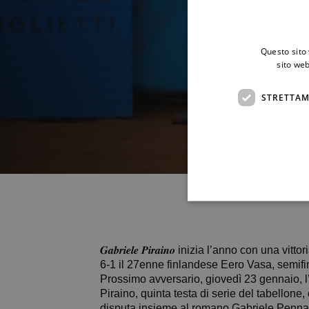
Questo sito 
sito web
STRETTAM
𝑮𝒂𝒃𝒓𝒊𝒆𝒍𝒆 𝑷𝒊𝒓𝒂𝒊𝒏𝒐 inizia l’anno con
6-1 il 27enne finlandese Eero Vasa, semifin
Prossimo avversario, giovedì 23 gennaio, 
Piraino, quinta testa di serie del tabellon
disputa insieme al romano Gabriele Pennaf