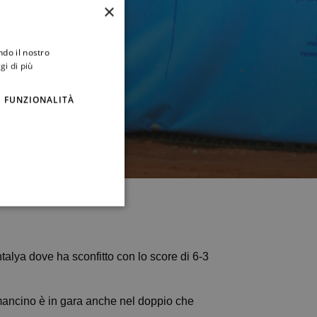
×
ndo il nostro
gi di più
FUNZIONALITÀ
di #Antalya dove ha sconfitto con lo score di 6-3
e mancino è in gara anche nel doppio che