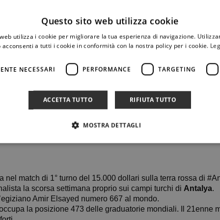
Questo sito web utilizza cookie
web utilizza i cookie per migliorare la tua esperienza di navigazione. Utilizza
 acconsenti a tutti i cookie in conformità con la nostra policy per i cookie.
Leg
ENTE NECESSARI
PERFORMANCE
TARGETING
ACCETTA TUTTO
RIFIUTA TUTTO
MOSTRA DETTAGLI
 una vittoria nel match di 1° turno del 15.000 dollari sulla terra rossa 
alista la scorsa settimana proprio sui campi turchi di
Antalya
.
l’egiziano Amir Elsayed numero 667 al mondo.
e, occupa la posizione 473 delle graduatorie mondiali. Il 21enn
orti.