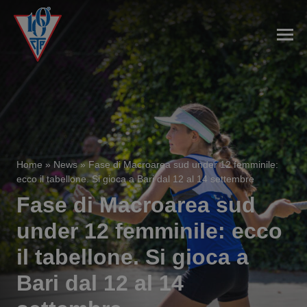
Home
»
News
»
Fase di Macroarea sud under 12 femminile:
ecco il tabellone. Si gioca a Bari dal 12 al 14 settembre
Fase di Macroarea sud
under 12 femminile: ecco
il tabellone. Si gioca a
Bari dal 12 al 14