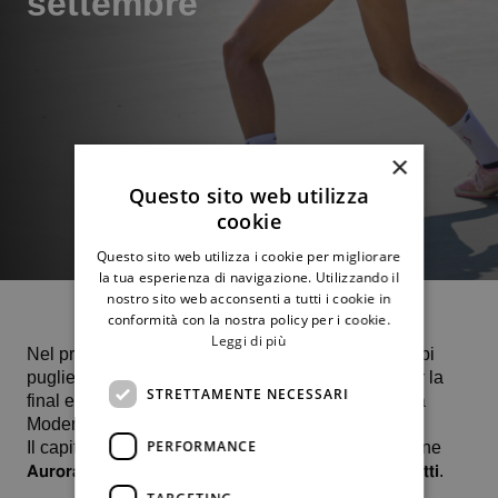
settembre
×
Questo sito web utilizza
cookie
Questo sito web utilizza i cookie per migliorare
la tua esperienza di navigazione. Utilizzando il
nostro sito web acconsenti a tutti i cookie in
conformità con la nostra policy per i cookie.
Leggi di più
Nel prossimo fine settimana, il 𝑪𝒕 𝑷𝒂𝒍𝒆𝒓𝒎𝒐, sui campi
pugliesi del Ct Bari, proverà a prendersi il pass per la
STRETTAMENTE NECESSARI
final eight nazionale di scena al Club La Meridiana
Modena nel weekend successivo.
PERFORMANCE
Il capitano 𝐒𝐢𝐥𝐯𝐢𝐨 𝐌𝐚𝐫𝐚𝐬𝐜𝐚 avrà a propria disposizione
𝗔𝘂𝗿𝗼𝗿𝗮 𝗙𝗿𝗲𝗻𝗶, 𝗔𝗹𝗲𝘀𝘀𝗮𝗻𝗱𝗿𝗮 𝗠𝗼𝗿𝗺𝗶𝗻𝗼 e 𝗟𝘂𝗱𝗼𝘃𝗶𝗰𝗮 𝗣𝗶𝘃𝗲𝘁𝘁𝗶.