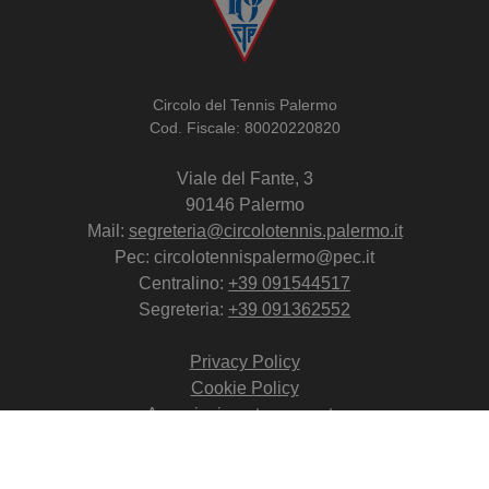
Circolo del Tennis Palermo
Cod. Fiscale: 80020220820
Viale del Fante, 3
90146 Palermo
Mail:
segreteria@circolotennis.palermo.it
Pec: circolotennispalermo@pec.it
Centralino:
+39 091544517
Segreteria:
+39 091362552
Privacy Policy
Cookie Policy
Associazione trasparente