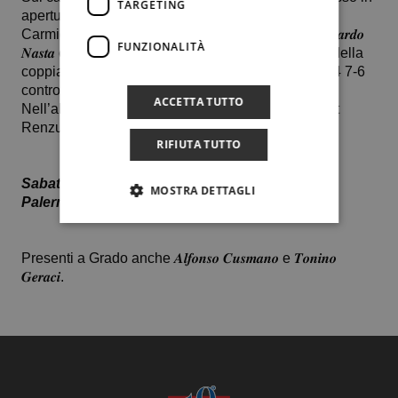
TARGETING
apertura di 𝑭𝒓𝒂𝒏𝒄𝒆𝒔𝒄𝒐 𝑫𝒐𝒏𝒛𝒆𝒍𝒍𝒊 per 6-2 6-4 su Luca
Carmignoto, hanno fatto seguito la sconfitta di 𝑹𝒊𝒄𝒄𝒂𝒓𝒅𝒐
FUNZIONALITÀ
𝑵𝒂𝒔𝒕𝒂 contro Vittorio Scalabrella per 5-7 6-3 6-0 e della
coppia 𝑭𝒓𝒂𝒏𝒄𝒆𝒔𝒄𝒐 𝑫𝒐𝒏𝒛𝒆𝒍𝒍𝒊 – 𝙍𝙞𝙘𝙘𝙖𝙧𝙙𝙤 𝙇𝙤 𝘾𝙖𝙨𝙘𝙞𝙤 6-4 7-6
contro Scalabrella – Alessio Langella.
ACCETTA TUTTO
Nell’altra gara della final four, vittoria per 2-1 del Ct
Renzulli (Av) sul Tc Napoli.
RIFIUTA TUTTO
Sabato 5 ottobre ore 10: seconda giornata: Ct
MOSTRA DETTAGLI
Palermo vs Tc Renzulli
Presenti a Grado anche 𝑨𝒍𝒇𝒐𝒏𝒔𝒐 𝑪𝒖𝒔𝒎𝒂𝒏𝒐 e 𝑻𝒐𝒏𝒊𝒏𝒐
𝑮𝒆𝒓𝒂𝒄𝒊.