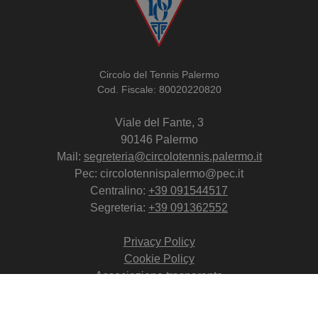
Circolo del Tennis Palermo
Cod. Fiscale: 80020220820
Viale del Fante, 3
90146 Palermo
Mail:
segreteria@circolotennis.palermo.it
Pec: circolotennispalermo@pec.it
Centralino:
+39 091544517
Segreteria:
+39 091362552
Privacy Policy
Cookie Policy
Associazione trasparente