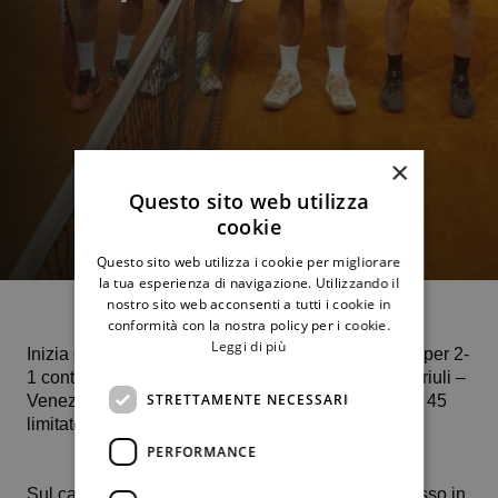
×
Questo sito web utilizza
cookie
Questo sito web utilizza i cookie per migliorare
la tua esperienza di navigazione. Utilizzando il
nostro sito web acconsenti a tutti i cookie in
conformità con la nostra policy per i cookie.
Leggi di più
Inizia con una sconfitta, ma con l’onore delle armi, per 2-
1 contro i forti veneti del Tc Padova il percorso In Friuli –
STRETTAMENTE NECESSARI
Venezia Giulia della nostra squadra maschile over 45
limitato 4.3.
PERFORMANCE
Sul campo in terra rossa indoor di Grado, al successo in