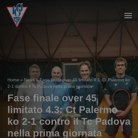
Home
»
News
»
Fase finale over 45 limitato 4.3: Ct Palermo ko
2-1 contro il Tc Padova nella prima giornata
Fase finale over 45
limitato 4.3: Ct Palermo
ko 2-1 contro il Tc Padova
nella prima giornata