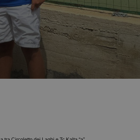
o una tra Circoletto dei Laghi e Tc Kalta “a”