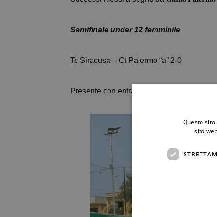
Semifinale under 12 femminile
Tc Siracusa – Ct Palermo “a” 2-0
Presente con entrambe le squadre il maestro 𝐂𝐥𝐚
Questo sito 
sito web
STRETTAM