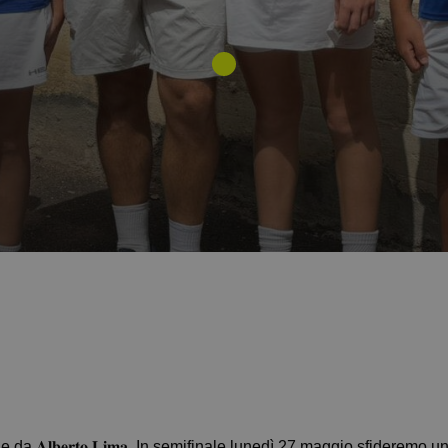
𝐦𝐨 e da 𝐀𝐥𝐛𝐞𝐫𝐭𝐨 𝐋𝐢𝐦𝐚. In semifinale lunedì 27 maggio sfiderem