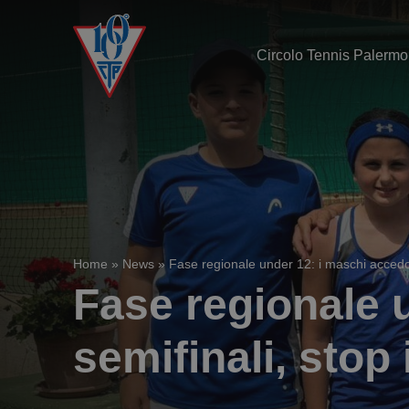
Circolo Tennis Palermo
Home
»
News
»
Fase regionale under 12: i maschi accedon
Fase regionale 
semifinali, stop