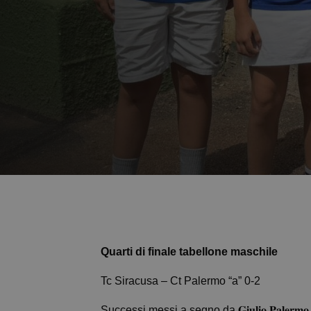
Quarti di finale tabellone maschile
Tc Siracusa – Ct Palermo “a” 0-2
Successi messi a segno da 𝐆𝐢𝐮𝐥𝐢𝐨 𝐏𝐚𝐥𝐞𝐫