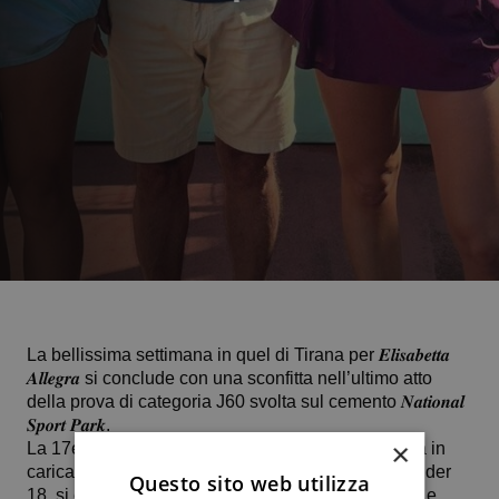
La bellissima settimana in quel di Tirana per 𝑬𝒍𝒊𝒔𝒂𝒃𝒆𝒕𝒕𝒂
𝑨𝒍𝒍𝒆𝒈𝒓𝒂 si conclude con una sconfitta nell’ultimo atto
della prova di categoria J60 svolta sul cemento 𝑵𝒂𝒕𝒊𝒐𝒏𝒂𝒍
𝑺𝒑𝒐𝒓𝒕 𝑷𝒂𝒓𝒌.
×
La 17enne atleta del Circolo, campionessa italiana in
carica a livello under 16, alla sua prima finale Itf under
Questo sito web utilizza
18, si è arresa per 6-2 6-3 alla forte cinese 15enne e