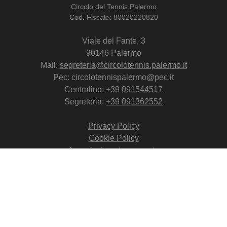
Circolo del Tennis Palermo
Cod. Fiscale: 80020220820
Viale del Fante, 3
90146 Palermo
Mail:
segreteria@circolotennis.palermo.it
Pec: circolotennispalermo@pec.it
Centralino:
+39 091544517
Segreteria:
+39 091362552
Privacy Policy
Cookie Policy
Associazione trasparente