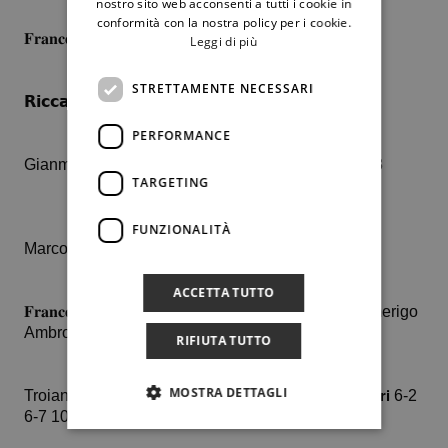
nostro sito web acconsenti a tutti i cookie in
conformità con la nostra policy per i cookie.
𝐅𝐫𝐚𝐧𝐜𝐞𝐬𝐜𝐨 𝐌𝐢𝐧𝐞𝐨 b. Alessio Luperi (2.6) 6-2 6-1
Leggi di più
STRETTAMENTE NECESSARI
𝗥𝗶𝗰𝗰𝗮𝗿𝗱𝗼 𝗦𝘂𝗿𝗮𝗻𝗼 b. Valerio Russo (3.3) 6-4 6-4
PERFORMANCE
Gianmarco Troiano (2.6) b. 𝗡𝗶𝗻𝗼 𝗧𝗿𝗶𝗻𝗰𝗲𝗿𝗶 6-4 6-3
TARGETING
FUNZIONALITÀ
Marco Viola (2.7) b. 𝐂𝐚𝐫𝐦𝐞𝐥𝐨 𝐆𝐚𝐬𝐩𝐚𝐫𝐨 7-6 7-5
ACCETTA TUTTO
𝐅𝐫𝐚𝐧𝐜𝐞𝐬𝐜𝐨 𝐌𝐢𝐧𝐞𝐨 – 𝗥𝗶𝗰𝗰𝗮𝗿𝗱𝗼 𝗦𝘂𝗿𝗮𝗻𝗼 b. Russo – Amerigo
Ambrosi (2.6) 2-6 6-3 10-3
RIFIUTA TUTTO
MOSTRA DETTAGLI
Troiano – Luperi b. 𝐂𝐚𝐫𝐦𝐞𝐥𝐨 𝐆𝐚𝐬𝐩𝐚𝐫𝐨 – 𝗡𝗶𝗻𝗼 𝗧𝗿𝗶𝗻𝗰𝗲𝗿𝗶 6-2
6-7 10-6