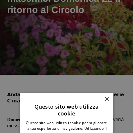
ritorno al Circolo
𝗔𝗻𝗱𝗮𝘁𝗮 𝘁𝘂𝗿𝗻𝗼 𝘂𝗻𝗶𝗰𝗼 𝘁𝗮𝗯𝗲𝗹𝗹𝗼𝗻𝗲 𝗻𝗮𝘇𝗶𝗼𝗻𝗮𝗹𝗲 𝘀𝗲𝗿𝗶𝗲
×
𝗖 𝗺𝗮𝘀𝗰𝗵𝗶𝗹𝗲:
Ct Eur – Ct Palermo 3-3
Questo sito web utilizza
cookie
𝐃𝐨𝐦𝐞𝐧𝐢𝐜𝐚 𝟐𝟐 𝐠𝐢𝐮𝐠𝐧𝐨, il return mach al Circolo dove verrà
Questo sito web utilizza i cookie per migliorare
messa in palio la promozione in serie B2 maschile.
la tua esperienza di navigazione. Utilizzando il