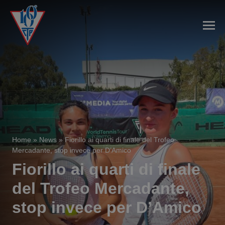
Home
»
News
»
Fiorillo ai quarti di finale del Trofeo
Mercadante, stop invece per D’Amico
Fiorillo ai quarti di finale
del Trofeo Mercadante,
stop invece per D’Amico