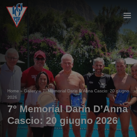
Home
»
Gallery
»
7° Memorial Darin D’Anna Cascio: 20 giugno
2026
7° Memorial Darin D’Anna
Cascio: 20 giugno 2026