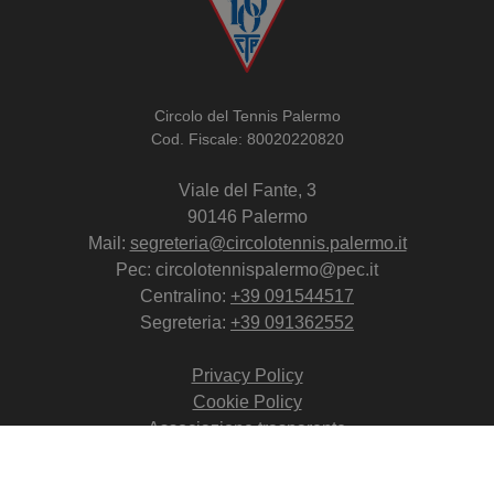
Circolo del Tennis Palermo
Cod. Fiscale: 80020220820
Viale del Fante, 3
90146 Palermo
Mail:
segreteria@circolotennis.palermo.it
Pec: circolotennispalermo@pec.it
Centralino:
+39 091544517
Segreteria:
+39 091362552
Privacy Policy
Cookie Policy
Associazione trasparente