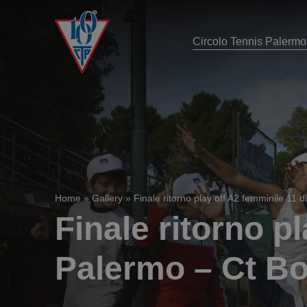
Circolo Tennis Palermo
Home
»
Gallery
»
Finale ritorno play off A2 femminile 11
Finale ritorno p
Palermo – Ct B