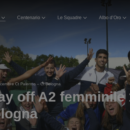
Centenario
Le Squadre
Albo d’Oro
 dicembre Ct Palermo – Ct Bologna
lay off A2 femminile
ologna