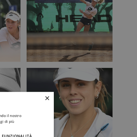
×
ndo il nostro
gi di più
FUNZIONALITÀ