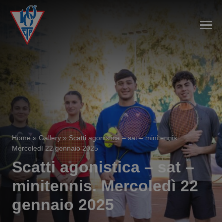
Home
»
Gallery
»
Scatti agonistica – sat – minitennis.
Mercoledì 22 gennaio 2025
Scatti agonistica – sat –
minitennis. Mercoledì 22
gennaio 2025