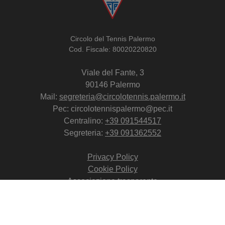
Circolo del Tennis Palermo
Cod. Fiscale: 80020220820
Viale del Fante, 3
90146 Palermo
Mail:
segreteria@circolotennis.palermo.it
Pec: circolotennispalermo@pec.it
Centralino:
+39 091544517
Segreteria:
+39 091362552
Privacy Policy
Cookie Policy
Associazione trasparente