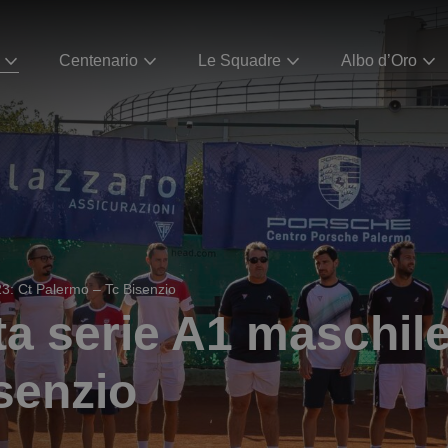
Centenario
Le Squadre
Albo d’Oro
3: Ct Palermo – Tc Bisenzio
a serie A1 maschile
senzio