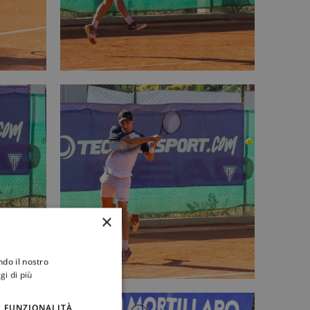
×
ndo il nostro
gi di più
FUNZIONALITÀ