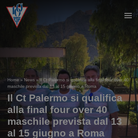
Home
»
News
»
Il Ct Palermo si qualifica alla final four over 40
maschile prevista dal 13 al 15 giugno a Roma
Il Ct Palermo si qualifica
alla final four over 40
maschile prevista dal 13
al 15 giugno a Roma