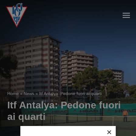
Home
»
News
»
Itf Antalya: Pedone fuori ai quarti
Itf Antalya: Pedone fuori
ai quarti
×