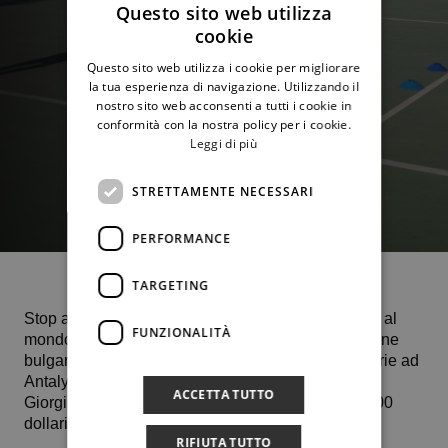
Questo sito web utilizza
cookie
Questo sito web utilizza i cookie per migliorare
la tua esperienza di navigazione. Utilizzando il
nostro sito web acconsenti a tutti i cookie in
conformità con la nostra policy per i cookie.
Leggi di più
STRETTAMENTE NECESSARI
PERFORMANCE
TARGETING
Stop ai quarti di finale per
Giorgia Pedone
(n. 766 al
FUNZIONALITÀ
mondo) sconfitta con lo score di 7-5 6-2 dalla 19enne
bulgara Denislava Glushkova, seconda testa di serie ad
Antalya, e numero 515 delle classifiche Wta.
ACCETTA TUTTO
Giorgia e Virginia disputeranno un altro Itf da 15.000
dollari sempre sul rosso di Antalya in Turchia.
RIFIUTA TUTTO