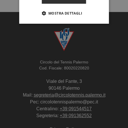
MOSTRA DETTAGLI
Circolo del Tennis Palermo
Cod. Fiscale: 80020220820
Viale del Fante, 3
90146 Palermo
Mail:
segreteria@circolotennis.palermo.it
Pec: circolotennispalermo@pec.it
Centralino:
+39 091544517
Segreteria:
+39 091362552