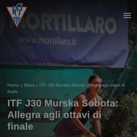
Home
»
News
»
ITF J30 Murska Sobota: Allegra agli ottavi di
finale
ITF J30 Murska Sobota:
Allegra agli ottavi di
finale