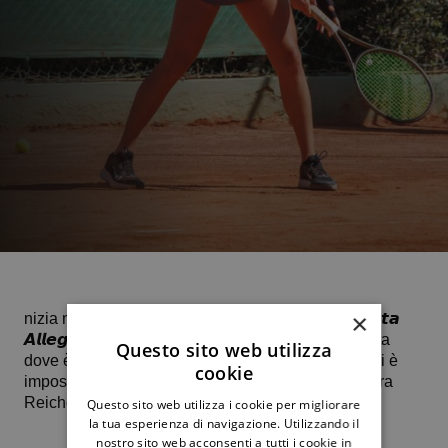
×
nizia nel migliore dei modi il percorso di 𝙀𝙡𝙞𝙨𝙖𝙗𝙚𝙩𝙩𝙖
𝘼𝙡𝙡𝙚𝙜𝙧𝙖 ai J30 sloveno sul rosso di Murska Sobota
Questo sito web utilizza
dove è accreditata della terza testa di serie. “Lilli” si è
cookie
imposta per 6-2 6-1 nei confronti dell’austriaca Petra
Reichenbach.
Questo sito web utilizza i cookie per migliorare
la tua esperienza di navigazione. Utilizzando il
nostro sito web acconsenti a tutti i cookie in