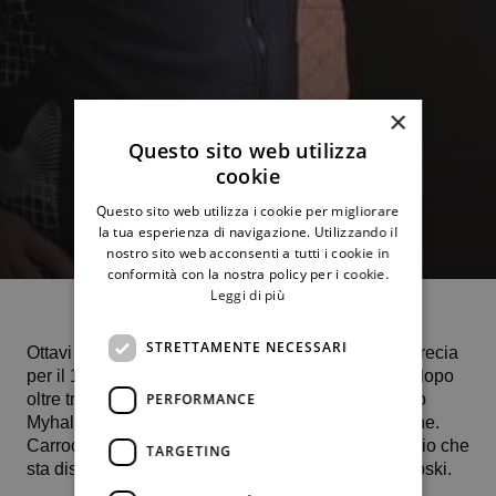
×
Questo sito web utilizza
cookie
Questo sito web utilizza i cookie per migliorare
la tua esperienza di navigazione. Utilizzando il
nostro sito web acconsenti a tutti i cookie in
conformità con la nostra policy per i cookie.
Leggi di più
STRETTAMENTE NECESSARI
Ottavi di finale fatati al J60 sul veloce di Corfù in Grecia
per il 15enne termitano
Paolo Carroccio
battuto, dopo
oltre tre ore di battaglia, per 6-4 4-6 6-4 dall’ucraino
PERFORMANCE
Myhala Hrabar, testa di serie numero 6 del tabellone.
Carroccio è ancora in corsa nel tabellone del doppio che
TARGETING
sta disputando insieme al macedone Marko Aleksoski.