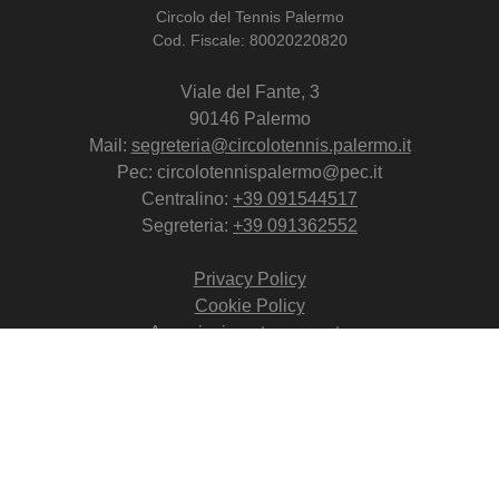
Circolo del Tennis Palermo
Cod. Fiscale: 80020220820
Viale del Fante, 3
90146 Palermo
Mail:
segreteria@circolotennis.palermo.it
Pec: circolotennispalermo@pec.it
Centralino:
+39 091544517
Segreteria:
+39 091362552
Privacy Policy
Cookie Policy
Associazione trasparente