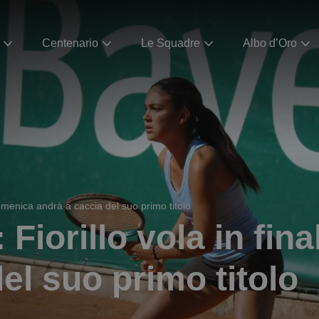
Centenario
Le Squadre
Albo d’Oro
omenica andrà a caccia del suo primo titolo
Fiorillo vola in fin
el suo primo titolo