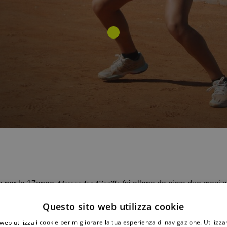
r la 17enne 𝑨𝒍𝒆𝒔𝒔𝒂𝒏𝒅𝒓𝒂 𝑭𝒊𝒐𝒓𝒊𝒍𝒍𝒐 (si allena da circa due me
unta del Circolo Sul veloce outdoor di Gremda in Tunisia, ITF ca
Questo sito web utilizza cookie
apucine Dournes.
braio alle ore 9, ci sarà un’altra giocatrice francese ovvero la
web utilizza i cookie per migliorare la tua esperienza di navigazione. Utilizza