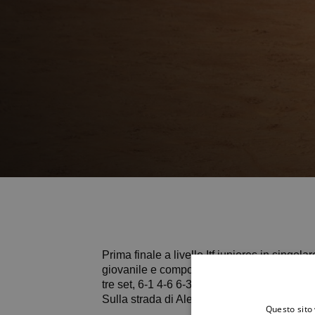
Prima finale a livello Itf juniores in singolare pe
giovanile e componente delle compagini di p
tre set, 6-1 4-6 6-3, la 14enne francese C
Sulla strada di Alessandra, domenica 15 feb
Questo sito 