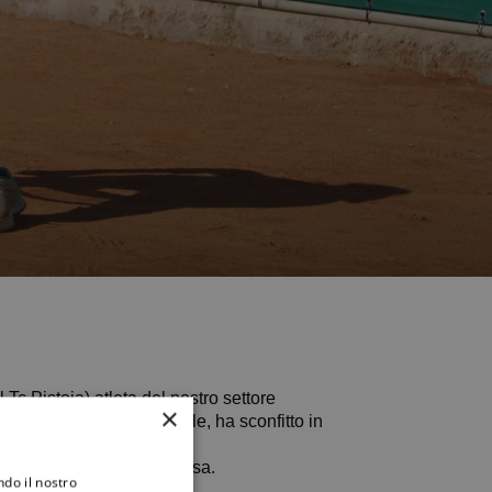
si al Tc Pistoia) atleta del nostro settore
×
tegoria 60, in semifinale, ha sconfitto in
 qualificata Noemy De Bessa.
ndo il nostro