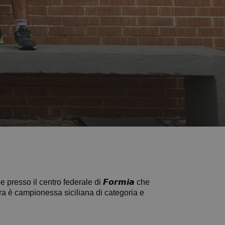
e presso il centro federale di 𝙁𝙤𝙧𝙢𝙞𝙖 che
Aurora è campionessa siciliana di categoria e