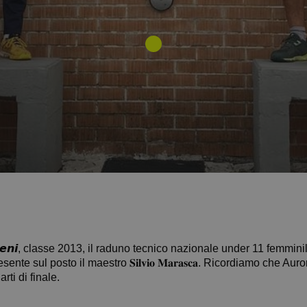
𝙧𝙚𝙣𝙞, classe 2013, il raduno tecnico nazionale under 11 femminil
nte sul posto il maestro 𝐒𝐢𝐥𝐯𝐢𝐨 𝐌𝐚𝐫𝐚𝐬𝐜𝐚. Ricordiamo che 
rti di finale.