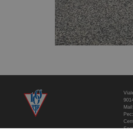
Vial
901
Mail
Pec:
Cent
Segr
Circolo del Tennis Palermo