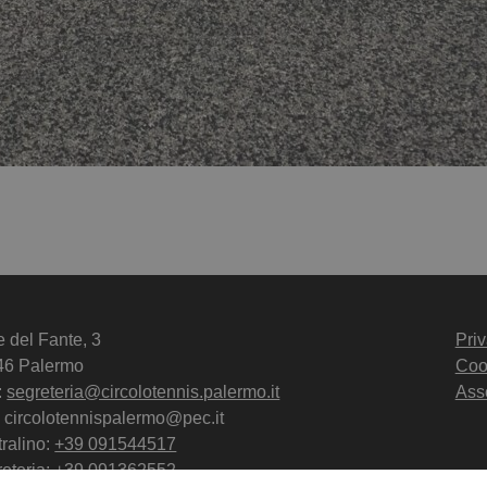
e del Fante, 3
Priv
46 Palermo
Coo
:
segreteria@circolotennis.palermo.it
Ass
 circolotennispalermo@pec.it
ralino:
+39 091544517
eteria:
+39 091362552