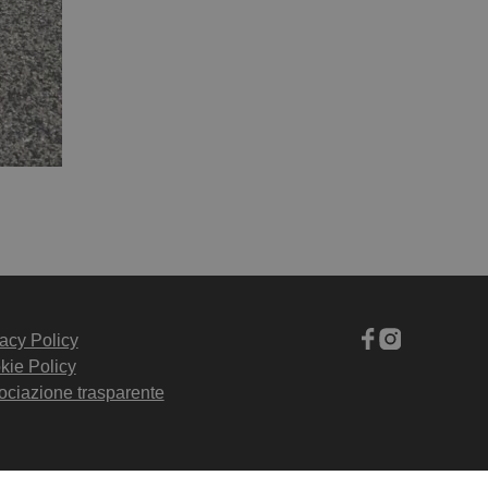
acy Policy
kie Policy
ociazione trasparente