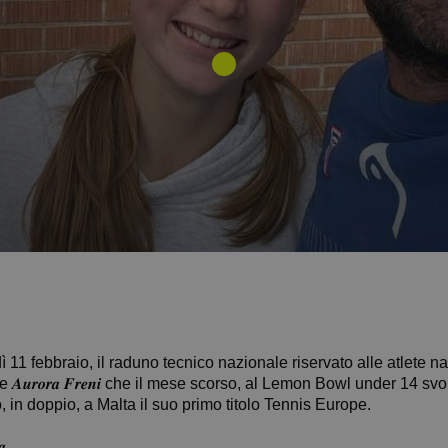
11 febbraio, il raduno tecnico nazionale riservato alle atlete nate
he 𝑨𝒖𝒓𝒐𝒓𝒂 𝑭𝒓𝒆𝒏𝒊 che il mese scorso, al Lemon Bowl under 14 s
o, in doppio, a Malta il suo primo titolo Tennis Europe.
.