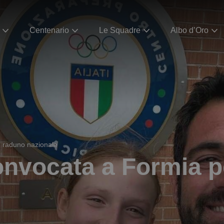
Centenario
Le Squadre
Albo d’Oro
n raduno nazionale
onvocata a Formia 