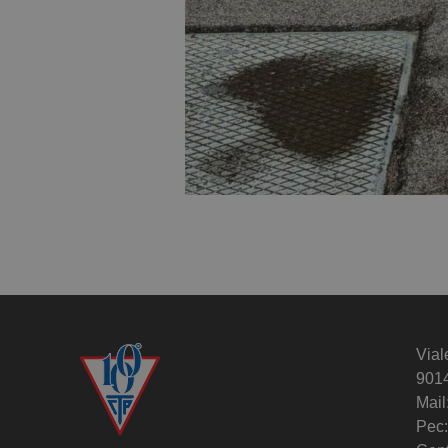
Vial
901
Mail
Pec: