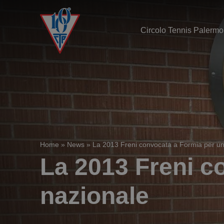
Circolo Tennis Palermo
Home
»
News
»
La 2013 Freni convocata a Formia per u
La 2013 Freni c
nazionale