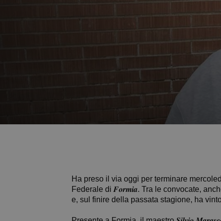
Ha preso il via oggi per terminare mercoledì 
Federale di 𝑭𝒐𝒓𝒎𝒊𝒂. Tra le convocate, anc
e, sul finire della passata stagione, ha vint
Presente a Formia, il maestro 𝑺𝒊𝒍𝒗𝒊𝒐 𝑴𝒂𝒓𝒂𝒔𝒄