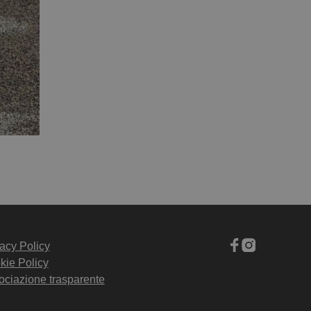
acy Policy
kie Policy
ociazione trasparente