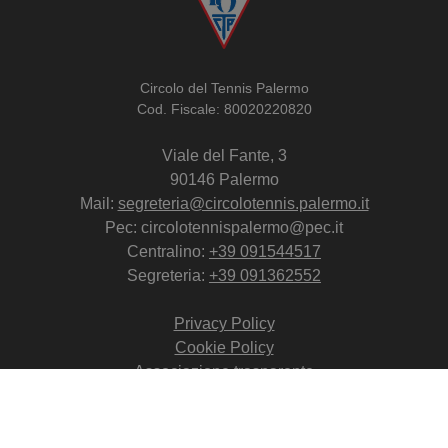
Circolo del Tennis Palermo
Cod. Fiscale: 80020220820
Viale del Fante, 3
90146 Palermo
Mail:
segreteria@circolotennis.palermo.it
Pec: circolotennispalermo@pec.it
Centralino:
+39 091544517
Segreteria:
+39 091362552
Privacy Policy
Cookie Policy
Associazione trasparente