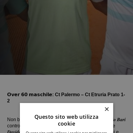
𝗢𝘃𝗲𝗿 𝟲𝟬 𝗺𝗮𝘀𝗰𝗵𝗶𝗹𝗲: Ct Palermo – Ct Etruria Prato 1-
2
×
Questo sito web utilizza
Non basta il successo colto in due parziali da 𝑺𝒆𝒓𝒈𝒊𝒐 𝑩𝒂𝒓𝒊
cookie
contro Massimiliano Sirchio. Nel secondo singolare
𝑫𝒂𝒗𝒊𝒅𝒆 𝑫𝒆𝒍𝒍’𝑨𝒓𝒊𝒂 è stato superato da Michele Fioroni e
Questo sito web utilizza i cookie per migliorare