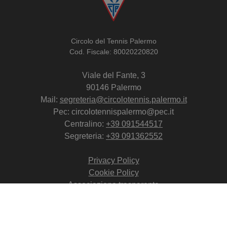
Circolo del Tennis Palermo
Cod. Fiscale: 80020220820
Viale del Fante, 3
90146 Palermo
Mail:
segreteria@circolotennis.palermo.it
Pec: circolotennispalermo@pec.it
Centralino:
+39 091544517
Segreteria:
+39 091362552
Privacy Policy
Cookie Policy
Associazione trasparente