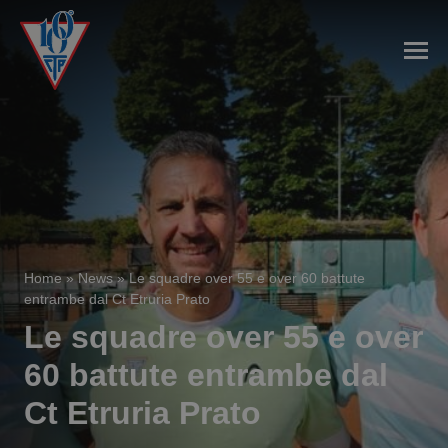
Home
»
News
»
Le squadre over 55 e over 60 battute
entrambe dal Ct Etruria Prato
Le squadre over 55 e over
60 battute entrambe dal
Ct Etruria Prato