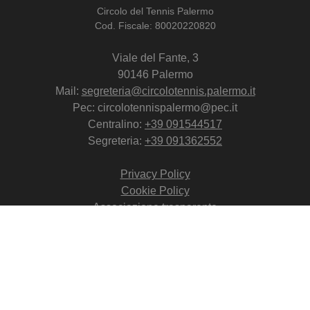
Circolo del Tennis Palermo
Cod. Fiscale: 80020220820
Viale del Fante, 3
90146 Palermo
Mail:
segreteria@circolotennis.palermo.it
Pec: circolotennispalermo@pec.it
Centralino:
+39 091544517
Segreteria:
+39 091362552
Privacy Policy
Cookie Policy
Associazione trasparente