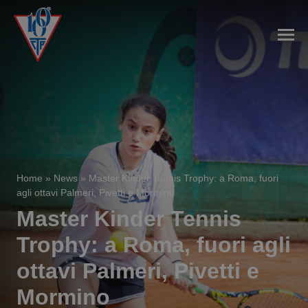
Home
»
News
»
Master Kinder Tennis Trophy: a Roma, fuori
agli ottavi Palmeri, Pivetti e Mormino
Master Kinder Tennis
Trophy: a Roma, fuori agli
ottavi Palmeri, Pivetti e
Mormino