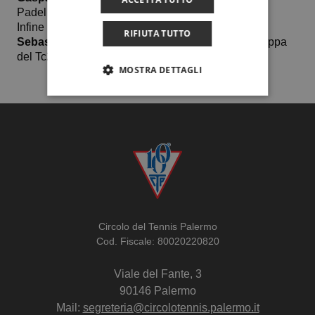
Padel Siracusa.
Infine nel tabellone over 45 maschile, successo di
RIFIUTA TUTTO
Sebastian Romano
in coppia con Alessandro Ciappa
del Tc2.
MOSTRA DETTAGLI
Circolo del Tennis Palermo
Cod. Fiscale: 80020220820
Viale del Fante, 3
90146 Palermo
Mail:
segreteria@circolotennis.palermo.it