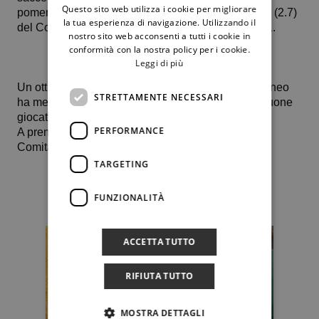
Questo sito web utilizza i cookie per migliorare
pomeriggio ha ceduto al cospetto di Lara Mancuso (2.7)
la tua esperienza di navigazione. Utilizzando il
del Country Time Club che si è imposta per 6-0 6-1.
nostro sito web acconsenti a tutti i cookie in
conformità con la nostra policy per i cookie.
Leggi di più
Un ottimo 2° posto per “Betta” che nel corso del torneo
STRETTAMENTE NECESSARI
ha messo a segno due belle vittorie contro delle buone
giocatrici come Lo Pumo e Sclafani.
PERFORMANCE
A premiare le due finaliste, anche il presidente del
Comitato Regionale,
Giorgio Giordano
.
TARGETING
FUNZIONALITÀ
ACCETTA TUTTO
RIFIUTA TUTTO
MOSTRA DETTAGLI