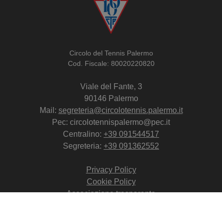
Circolo del Tennis Palermo
Cod. Fiscale: 80020220820
Viale del Fante, 3
90146 Palermo
Mail:
segreteria@circolotennis.palermo.it
Pec: circolotennispalermo@pec.it
Centralino:
+39 091544517
Segreteria:
+39 091362552
Privacy Policy
Cookie Policy
Associazione trasparente