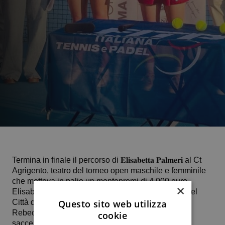
Termina in finale il percorso di 𝐄𝐥𝐢𝐬𝐚𝐛𝐞𝐭𝐭𝐚 𝐏𝐚𝐥𝐦𝐞𝐫𝐢 al Ct
Agrigento, teatro del torneo open maschile e femminile
che metteva in palio un montepremi di 4.000 euro.
×
Elisabetta, dopo aver sconfitto Ludovica Taverna del
Città dei Templi, la catanese dell’Asd Le Roccette,
Questo sito web utilizza
Rebecca Lo Pumo e ieri, in semifinale in tre set, la
cookie
saccense Alice Sclafani, classificata 2.7, questo