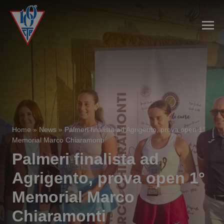
Home
»
News
»
Palmeri finalista ad Agrigento, prova open 1°
Memorial Marco Chiaramonti
Palmeri finalista ad
Agrigento, prova open 1°
Memorial Marco
Chiaramonti