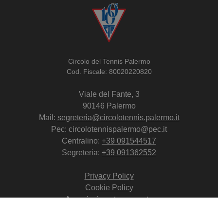
Circolo del Tennis Palermo
Cod. Fiscale: 80020220820
Viale del Fante, 3
90146 Palermo
Mail:
segreteria@circolotennis.palermo.it
Pec: circolotennispalermo@pec.it
Centralino:
+39 091544517
Segreteria:
+39 091362552
Privacy Policy
Cookie Policy
Associazione trasparente