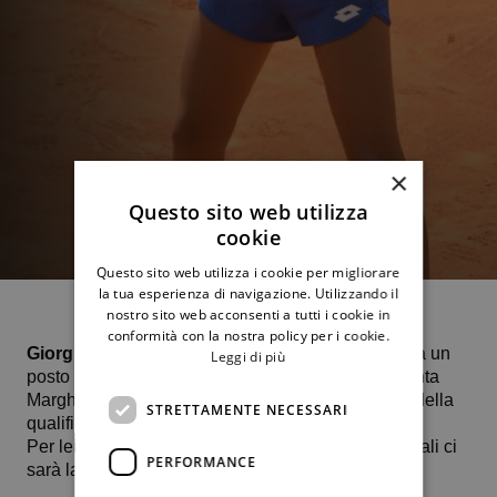
×
Questo sito web utilizza
cookie
Questo sito web utilizza i cookie per migliorare
la tua esperienza di navigazione. Utilizzando il
nostro sito web acconsenti a tutti i cookie in
conformità con la nostra policy per i cookie.
Giorgia Pedone
(numero 280 al mondo) conquista un
Leggi di più
posto nei quarti di finale del torneo ITF W35 di Santa
Margherita grazie alla vittoria per 6-2 6-3 a spese della
STRETTAMENTE NECESSARI
qualificata piemontese Enola Chiesa.
Per lei venerdì 12 aprile per un posto nelle semifinali ci
PERFORMANCE
sarà la ceca 19enne Lucie Havlickova.