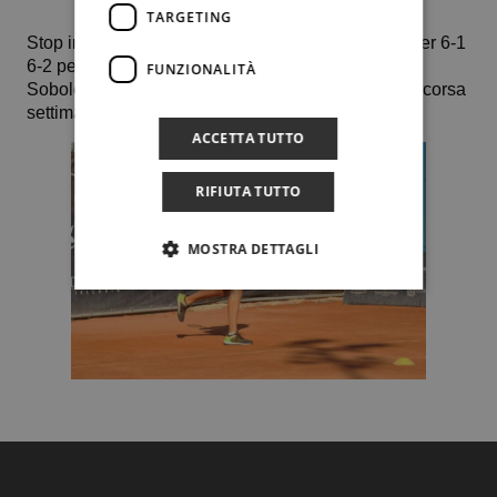
TARGETING
Stop invece per
Anastasia Abbagnato
sconfitta per 6-1
6-2 per mano della 19enne ucraina Anastasyia
FUNZIONALITÀ
Soboleva, n. 321 del ranking, vincitrice proprio la scorsa
settimana proprio sui campi del resort sardo.
ACCETTA TUTTO
RIFIUTA TUTTO
MOSTRA DETTAGLI