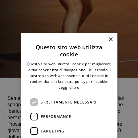
×
Questo sito web utilizza
cookie
Questo sito web utilizza i cookie per migliorare
la tua esperienza di navigazione. Utilizzando il
nostro sito web acconsenti a tutti i cookie in
conformità con la nostra policy per i cookie.
Leggi di più
Semaforo rosso agli ottavi di finale del 100.000 dollari
STRETTAMENTE NECESSARI
spagnolo (terra rossa) per 𝐆𝐢𝐨𝐫𝐠𝐢𝐚 𝐏𝐞𝐝𝐨𝐧𝐞. La 33enne
iberica Nuria Parrizas – Diaz, numero 144 al mondo,
PERFORMANCE
best ranking 45, prevale con il punteggio di 6-2 6-3.
Prossimo impegno per la tennista 19enne del settore
giovanile del Ct Palermo, numero 279 Wta, il 40.000
TARGETING
dollari Itf sulla terra rossa di Zagabria in Croazia.