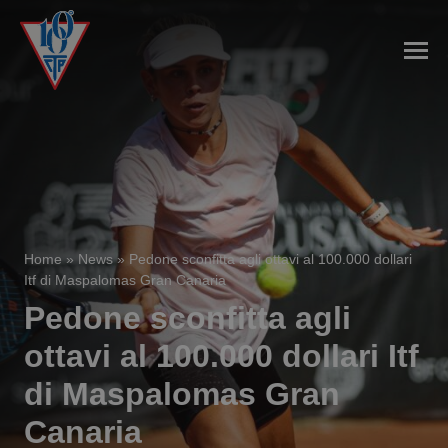
Home
»
News
»
Pedone sconfitta agli ottavi al 100.000 dollari
Itf di Maspalomas Gran Canaria
Pedone sconfitta agli
ottavi al 100.000 dollari Itf
di Maspalomas Gran
Canaria