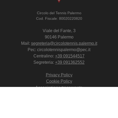
Circolo del Tennis Palermo
Cod. Fiscale: 80020220820
Viale del Fante, 3
90146 Palermo
Mail:
segreteria@circolotennis.palermo.it
Pec: circolotennispalermo@pec.it
Centralino:
+39 091544517
Segreteria:
+39 091362552
Privacy Policy
Cookie Policy
Associazione trasparente