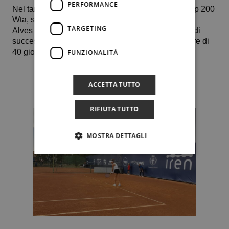
PERFORMANCE
Nel tardo pomeriggio Giorgia, virtualmente nella top 200
Wta, se la vedrà con la brasiliana 28enne Carolina
TARGETING
Alves numero 337 al mondo. Per Pedone, in caso di
successo, sarebbe la quinta finale nel breve volgere di
40 giorni.
FUNZIONALITÀ
ACCETTA TUTTO
RIFIUTA TUTTO
MOSTRA DETTAGLI