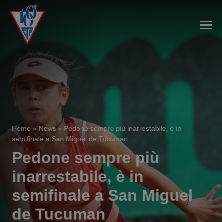
Home
»
News
»
Pedone sempre più inarrestabile, è in
semifinale a San Miguel de Tucuman
Pedone sempre più
inarrestabile, è in
semifinale a San Miguel
de Tucuman