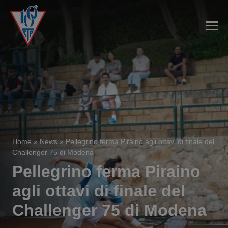
Home
»
News
»
Pellegrino ferma Piraino agli ottavi di finale del
Challenger 75 di Modena
Pellegrino ferma Piraino
agli ottavi di finale del
Challenger 75 di Modena