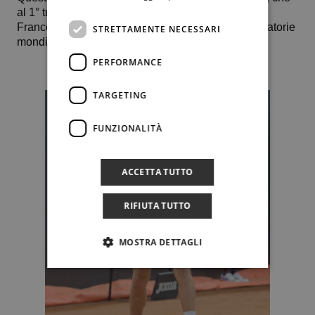
al 1° turno aveva sconfitto i due parziali il cesenate
Francesco Forti, occupa il gradino 506 delle graduatorie
STRETTAMENTE NECESSARI
mondiali.
PERFORMANCE
TARGETING
FUNZIONALITÀ
ACCETTA TUTTO
RIFIUTA TUTTO
MOSTRA DETTAGLI