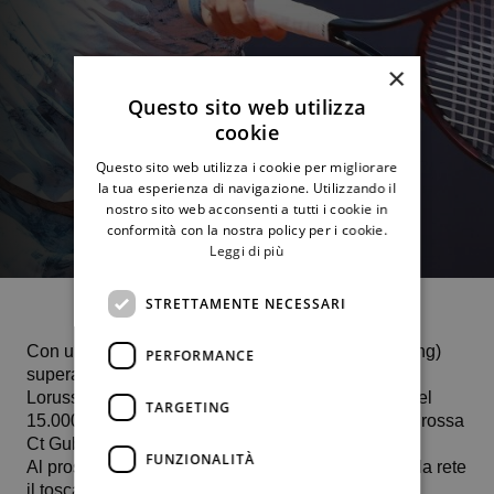
×
Questo sito web utilizza
cookie
Questo sito web utilizza i cookie per migliorare
la tua esperienza di navigazione. Utilizzando il
nostro sito web acconsenti a tutti i cookie in
conformità con la nostra policy per i cookie.
Leggi di più
STRETTAMENTE NECESSARI
Con un duplice 6-4, 𝑮𝒂𝒃𝒓𝒊𝒆𝒍𝒆 𝑷𝒊𝒓𝒂𝒊𝒏𝒐 (447 del ranking)
PERFORMANCE
supera la resistenza del 25enne pugliese Lorenzo
Lorusso e stacca così il pass per i quarti di finale del
TARGETING
15.000 dollari Itf in corso di svolgimento sulla terra rossa
Ct Gubbio.
FUNZIONALITÀ
Al prossimo turno, “Pira” troverà dall’altra parte della rete
il toscano Michele Ribecai, 22 anni, numero 814 al