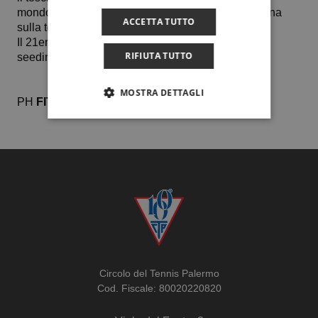
mondo, reduce dalla finale persa la scorsa settimana
ACCETTA TUTTO
sulla terra rossa slovena di Litija.
Il 21enne mancino è la seconda testa di serie del
RIFIUTA TUTTO
seeding umbro.
MOSTRA DETTAGLI
PH
FITP
Circolo del Tennis Palermo
Cod. Fiscale: 80020220820