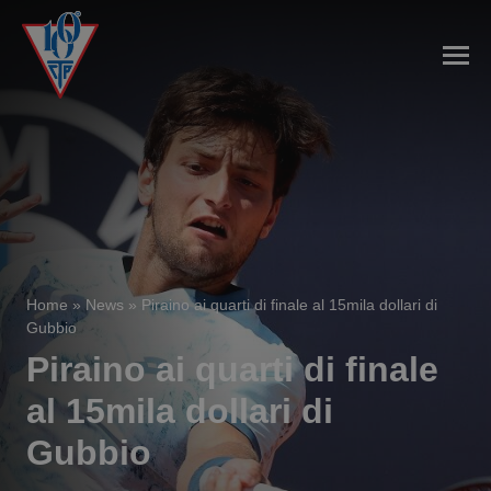
Home
»
News
»
Piraino ai quarti di finale al 15mila dollari di
Gubbio
Piraino ai quarti di finale
al 15mila dollari di
Gubbio