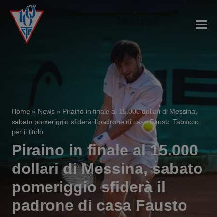
Home
»
News
»
Piraino in finale al 15.000 dollari di Messina,
sabato pomeriggio sfiderà il padrone di casa Fausto Tabacco
per il titolo
Piraino in finale al 15.000
dollari di Messina, sabato
pomeriggio sfiderà il
padrone di casa Fausto