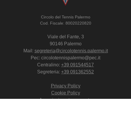
Circolo del Tennis Palermo
Cod. Fiscale: 80020220820
Viale del Fante, 3
90146 Palermo
Mail:
segreteria@circolotennis.palermo.it
Pec: circolotennispalermo@pec.it
Centralino:
+39 091544517
Segreteria:
+39 091362552
Privacy Policy
Cookie Policy
Associazione trasparente