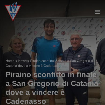
Home
»
News
»
Piraino sconfitto in finale a San Gregorio di
Catania dove a vincere è Cadenasso
Piraino sconfitto in finale
a San Gregorio di Catania
dove a vincere è
Cadenasso