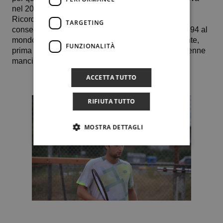
nel 2022 (sconfitto dal serbo Dusan Lajovic)
Ricordiamo inoltre la bellissima vittoria in tre set
TARGETING
conseguita ieri (17 settembre) a spese del numero 94 al
mondo, il fortissimo argentino Thiago Agustin Tirante,
FUNZIONALITÀ
prima affermazione a spese di un top 100 per il 21enne
mancino, questa settimana alla posizione 382 Atp.
ACCETTA TUTTO
RIFIUTA TUTTO
MOSTRA DETTAGLI