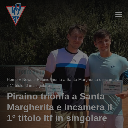
Home
»
News
»
Piraino trionfa a Santa Margherita e incamera
il 1° titolo Itf in singolare
Piraino trionfa a Santa
Margherita e incamera il
1° titolo Itf in singolare