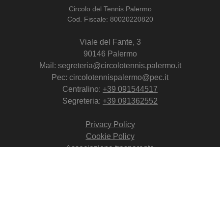
Circolo del Tennis Palermo
Cod. Fiscale: 80020220820
Viale del Fante, 3
90146 Palermo
Mail:
segreteria@circolotennis.palermo.it
Pec: circolotennispalermo@pec.it
Centralino:
+39 091544517
Segreteria:
+39 091362552
Privacy Policy
Cookie Policy
Associazione trasparente