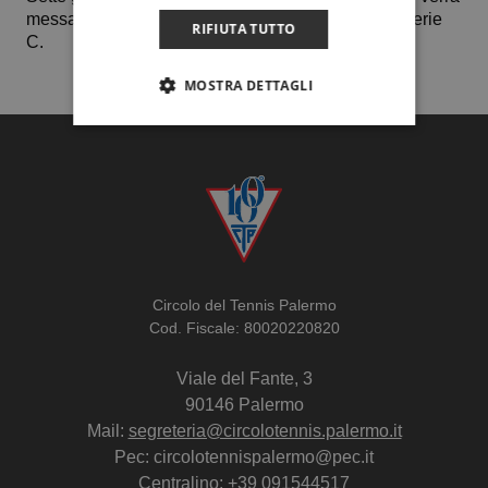
messa in palio la permanenza nel campionato di serie
RIFIUTA TUTTO
C.
MOSTRA DETTAGLI
Circolo del Tennis Palermo
Cod. Fiscale: 80020220820
Viale del Fante, 3
90146 Palermo
Mail:
segreteria@circolotennis.palermo.it
Pec: circolotennispalermo@pec.it
Centralino:
+39 091544517