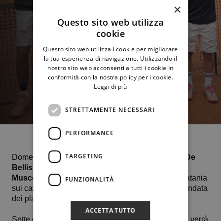
×
Questo sito web utilizza
cookie
Questo sito web utilizza i cookie per migliorare
la tua esperienza di navigazione. Utilizzando il
nostro sito web acconsenti a tutti i cookie in
conformità con la nostra policy per i cookie.
Leggi di più
STRETTAMENTE NECESSARI
PERFORMANCE
TARGETING
Domenica 12 aprile, i nostri ragazzi (
Alessandro De
Bellis, Carlo Florenza, Dylan Foriero, Gabriele
Muscolino, Giacomo D’Asaro)
disputeranno a Catania
FUNZIONALITÀ
sui campi del Tweener Sporting Group, la sfida d’andata
dei playout di serie C.
ACCETTA TUTTO
Sette giorni dopo, la gara di ritorno al Circolo in cui verrà