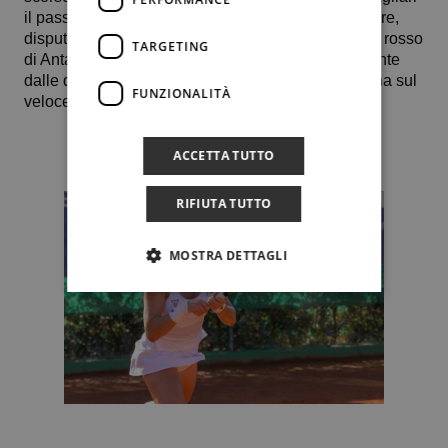
il pass per la finale scudetto di Torino del 6 dicembre,
disputeranno degli Itf da 30.000 dollari. Giorgia sul rosso
TARGETING
di Antalya, dove affronterà una giocatrice proveniente
dalle qualificazioni, Abbagnato invece sarà di scena sul
FUNZIONALITÀ
veloce di Monastir. Anche per lei, una qualificata.
ACCETTA TUTTO
RIFIUTA TUTTO
MOSTRA DETTAGLI