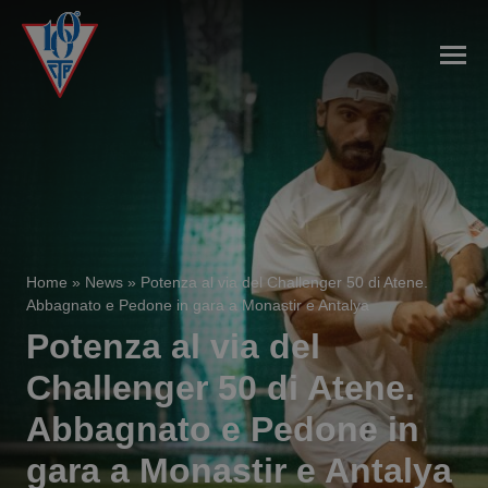
Home
»
News
»
Potenza al via del Challenger 50 di Atene.
Abbagnato e Pedone in gara a Monastir e Antalya
Potenza al via del
Challenger 50 di Atene.
Abbagnato e Pedone in
gara a Monastir e Antalya