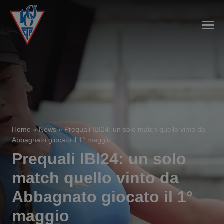
Home
»
News
»
Prequali IBI24: un solo match quello vinto da
Abbagnato giocato il 1° maggio
Prequali IBI24: un solo
match quello vinto da
Abbagnato giocato il 1°
maggio