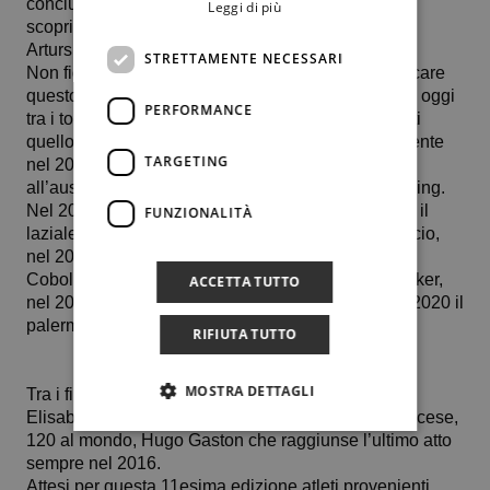
conclusivo con la disputa delle due finali, dove
Leggi di più
scopriremo chi succederà nell’albo d’oro al lettone
Arturs Zagars e alla bulgara Emma Tomova.
STRETTAMENTE NECESSARI
Non figurano nell’albo d’oro, ma sono venuti a giocare
questo torneo nelle scorse edizioni, diversi tennisti oggi
PERFORMANCE
tra i top 200 del ranking Atp e Wta. Un nome su tutti
quello del numero 1 al mondo Jannik Sinner, presente
TARGETING
nel 2017 insieme al ligure Matteo Arnaldi e
all’australiano Rinky Hijikata, numero 100 del ranking.
Nel 2016 a calcare i campi del Ct Palermo c’erano il
FUNZIONALITÀ
laziale Giulio Zeppieri, la campana Nuria Brancaccio,
nel 2018, il pesarese Luca Nardi, il romano Flavio
Cobolli, Luciano Darderi, lo svizzero Dominik Stricker,
ACCETTA TUTTO
nel 2019 il romano mancino Matteo Gigante e nel 2020 il
palermitano Federico Cinà.
RIFIUTA TUTTO
MOSTRA DETTAGLI
Tra i finalisti, spiccano i nomi della marchigiana
Elisabetta Cocciaretto nel 2016 e del mancino francese,
120 al mondo, Hugo Gaston che raggiunse l’ultimo atto
sempre nel 2016.
Attesi per questa 11esima edizione atleti provenienti,