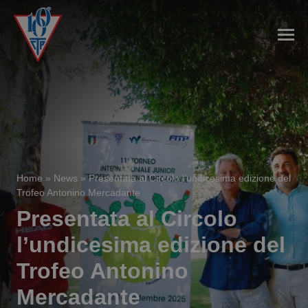
Home
»
News
»
Presentata al Circolo l’undicesima edizione del
Trofeo Antonino Mercadante
Presentata al Circolo
l’undicesima edizione del
Trofeo Antonino
Mercadante