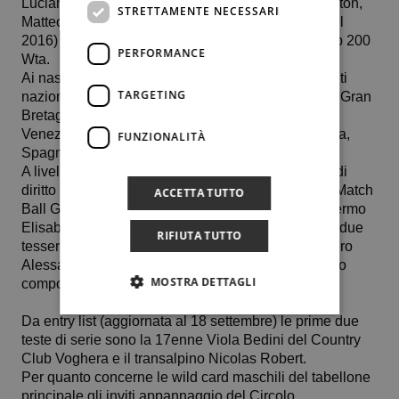
Luciano Darderi, Luca Nardi, il francese Hugo Gaston,
STRETTAMENTE NECESSARI
Matteo Gigante, Elisabetta Cocciaretto (finalista nel
2016) e Giorgia Pedone ormai a un passo dalla top 200
PERFORMANCE
Wta.
Ai nastri di partenza atleti provenienti dalle seguenti
TARGETING
nazioni: Italia, Francia Svizzera, Lettonia, Polonia, Gran
Bretagna, Romania, Germania, Brasile, Stati Uniti,
Venezuela, Danimarca, Slovenia, Repubblica Ceca,
FUNZIONALITÀ
Spagna, Serbia.
A livello di giocatori e giocatrici siciliani, ammessi di
diritto nel main draw il mancino siracusano del Tc Match
ACCETTA TUTTO
Ball Giovanni Conigliaro e la giocatrice del Ct Palermo
Elisabetta Allegra. Molto vicini a farvi accesso altri due
RIFIUTA TUTTO
tesserati del circolo organizzatore dell’evento ovvero
Alessandra Fiorillo e Riccardo Surano, quest’ultimo
MOSTRA DETTAGLI
componente della compagine di serie A1.
Da entry list (aggiornata al 18 settembre) le prime due
teste di serie sono la 17enne Viola Bedini del Country
Club Voghera e il transalpino Nicolas Robert.
Per quanto concerne le wild card maschili del tabellone
principale gli inviti appannaggio del Circolo