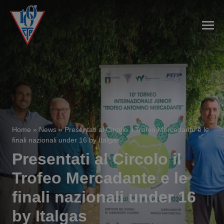
Home
»
News
»
Presentati al Circolo il Trofeo Mercadante e le
finali nazionali under 16 by Italgas
Presentati al Circolo il
Trofeo Mercadante e le
finali nazionali under 16
by Italgas