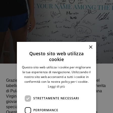
×
Questo sito web utilizza
cookie
Questo sito web utilizza i cookie per migliorare
la tua esperienza di navigazione. Utilizzando il
nostro sito web acconsenti a tutti i cookie in
Grazie al successo ottenuto nel match di 1° turno del
conformità con la nostra policy per i cookie.
tabellone del doppio al 30.000 dollari Itf di S. Margherita
Leggi di più
di Pula, da 𝑨𝒍𝒆𝒔𝒔𝒂𝒏𝒅𝒓𝒂 𝑭𝒊𝒐𝒓𝒊𝒍𝒍𝒐 in coppia con la romana
Virginia Proietti, la 17enne atleta del nostro settore
STRETTAMENTE NECESSARI
giovanile coglie il suo primo punto Wta in questa
specialità.
PERFORMANCE
Questo pomeriggio, Alessandra e la sua compagna