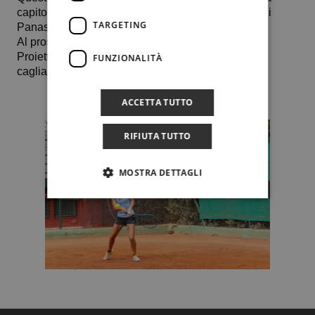
capitolina hanno sconfitto per 6-4 0-6 10-6 le lettoni
TARGETING
Panasa e Lescinska.
Al prossimo turno, giovedì 18 settembre, Fiorillo –
Proietti sfideranno la ceca Julie Struplova e la
FUNZIONALITÀ
cagliaritana Alessandra Mazzola.
ACCETTA TUTTO
RIFIUTA TUTTO
MOSTRA DETTAGLI